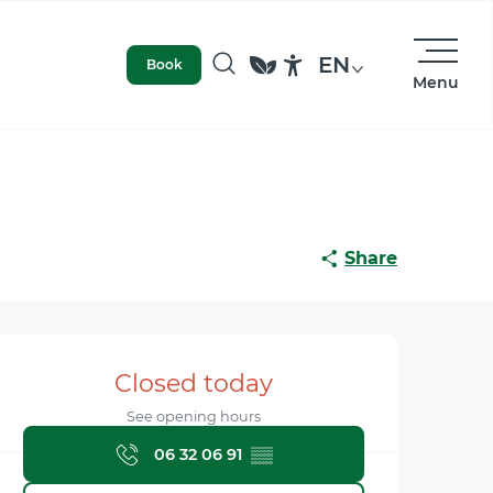
EN
Book
Menu
Search
Accessibilité
Share
Opening hours & contact
Closed today
See opening hours
06 32 06 91
▒▒